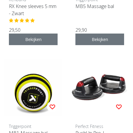
RX Knee sleeves 5 mm
MB5 Massage bal
- Zwart
29,50
29,90
Bekijken
Bekijken
Triggerpoint
Perfect Fitness
MB1 Massage bal
PushUp Pro |