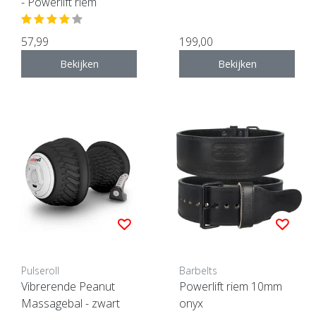
- Powerlift riem
57,99
199,00
Bekijken
Bekijken
Pulseroll
Barbelts
Vibrerende Peanut
Powerlift riem 10mm
Massagebal - zwart
onyx