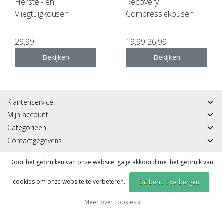
Herstel- en
Recovery
Vliegtuigkousen
Compressiekousen
29,99
19,99
26,99
Bekijken
Bekijken
Klantenservice
Mijn account
Categorieën
Contactgegevens
Door het gebruiken van onze website, ga je akkoord met het gebruik van
© Copyright 2026 - Sportmeddirect | Realisatie
InStijl Media
|
RSS Feed
cookies om onze website te verbeteren.
Dit bericht verbergen
Meer over cookies »