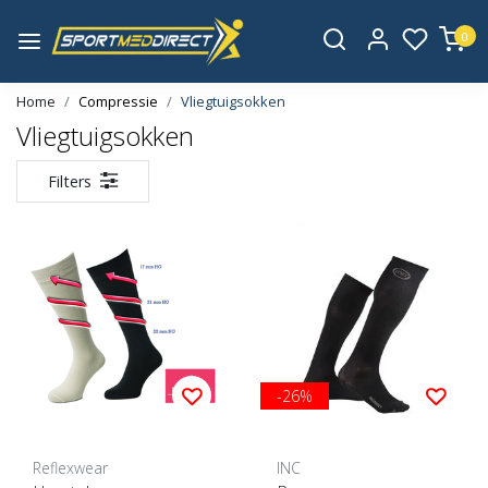
0
Home
Compressie
Vliegtuigsokken
Vliegtuigsokken
Filters
-26%
Reflexwear
INC