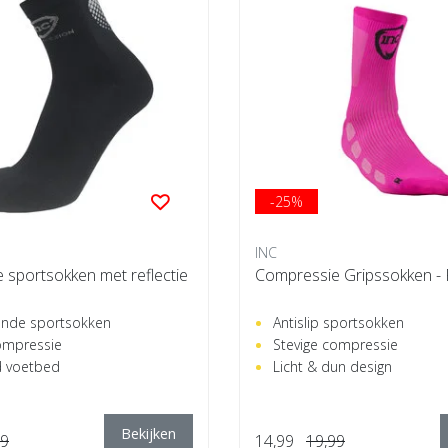
-25%
INC
 sportsokken met reflectie
Compressie Gripssokken -
ende sportsokken
Antislip sportsokken
ompressie
Stevige compressie
 voetbed
Licht & dun design
Bekijken
99
14,99
19,99