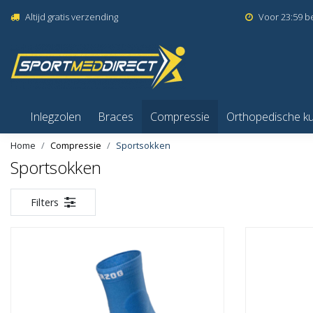
Altijd gratis verzending
Voor 23:59 b
Inlegzolen
Braces
Compressie
Orthopedische k
Home
Compressie
Sportsokken
Sportsokken
Filters