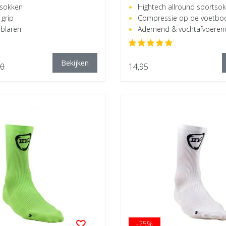
 sokken
Hightech allround sportso
grip
Compressie op de voetbo
blaren
Ademend & vochtafvoeren
Bekijken
90
14,95
-25%