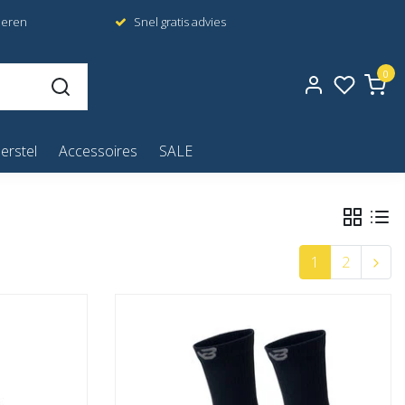
neren
Snel gratis advies
0
erstel
Accessoires
SALE
1
2