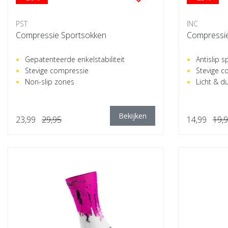
PST
INC
Compressie Sportsokken
Compressie
Gepatenteerde enkelstabiliteit
Antislip 
Stevige compressie
Stevige c
Non-slip zones
Licht & d
Bekijken
23,99
29,95
14,99
19,