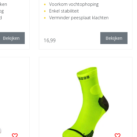
kken
Voorkom vochtophoping
og
Enkel stabiliteit
d
Verminder peesplaat klachten
Bekijken
Bekijken
16,99