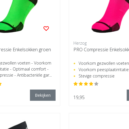
Herzog
ssie Enkelsokken groen
PRO Compressie Enkelsokk
ezwollen voeten - Voorkom
Voorkom gezwollen voeten
itatie - Optimaal comfort -
Voorkom peesplaatirritatie
ressie - Antibacteriële gar...
Stevige compressie
Bekijken
19,95