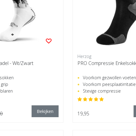
Herzog
del - Wit/Zwart
PRO Compressie Enkelsokk
 sokken
Voorkom gezwollen voeten
grip
Voorkom peesplaatirritatie
blaren
Stevige compressie
Bekijken
90
19,95