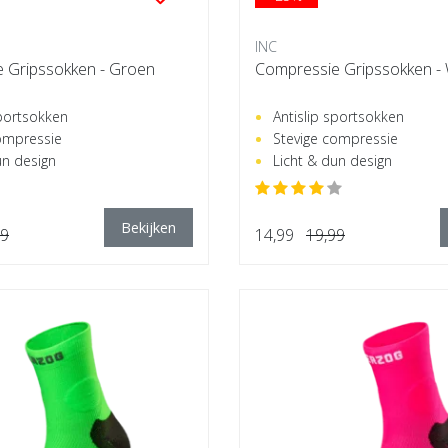
INC
 Gripssokken - Groen
Compressie Gripssokken - 
sportsokken
Antislip sportsokken
ompressie
Stevige compressie
un design
Licht & dun design
Bekijken
99
14,99
19,99