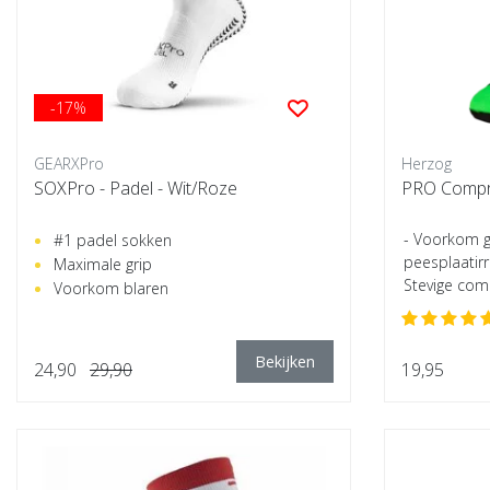
-17%
GEARXPro
Herzog
SOXPro - Padel - Wit/Roze
PRO Compre
- Voorkom g
#1 padel sokken
peesplaatirr
Maximale grip
Stevige comp
Voorkom blaren
Bekijken
24,90
29,90
19,95