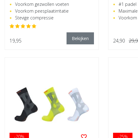
Voorkom gezwollen voeten
#1 padel
Voorkom peesplaatirritatie
Maximale 
Stevige compressie
Voorkom 
Bekijken
19,95
24,90
29,
-20%
-25%