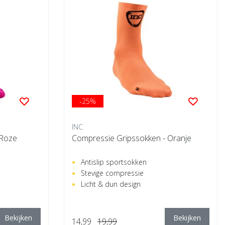
-25%
INC
 Roze
Compressie Gripssokken - Oranje
Antislip sportsokken
Stevige compressie
Licht & dun design
Bekijken
Bekijken
14,99
19,99