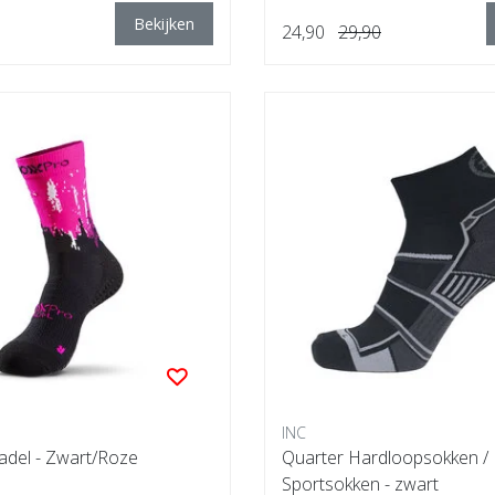
Bekijken
24,90
29,90
INC
adel - Zwart/Roze
Quarter Hardloopsokken /
Sportsokken - zwart