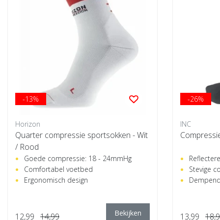
-13%
-26%
Horizon
INC
Quarter compressie sportsokken - Wit
Compressie
/ Rood
Goede compressie: 18 - 24mmHg
Reflecter
Comfortabel voetbed
Stevige c
Ergonomisch design
Dempend
Bekijken
12,99
14,99
13,99
18,