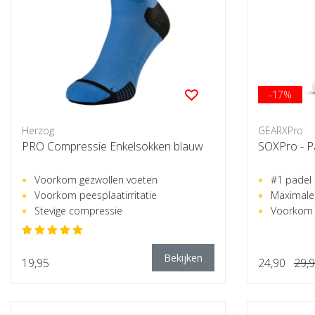
-17%
Herzog
GEARXPro
PRO Compressie Enkelsokken blauw
SOXPro - Pa
Voorkom gezwollen voeten
#1 padel
Voorkom peesplaatirritatie
Maximale 
Stevige compressie
Voorkom 
Bekijken
19,95
24,90
29,