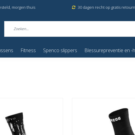
esteld, morgen thuis
30 dagen recht op gratis retour
ussens
Fitness
Spenco slippers
Blessurepreventie en -h