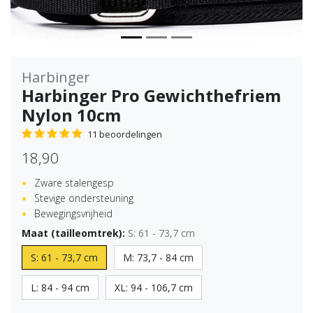
Harbinger
Harbinger Pro Gewichthefriem
Nylon 10cm
11 beoordelingen
18,90
Zware stalengesp
Stevige ondersteuning
Bewegingsvrijheid
Maat (tailleomtrek):
S: 61 - 73,7 cm
S: 61 - 73,7 cm
M: 73,7 - 84 cm
L: 84 - 94 cm
XL: 94 - 106,7 cm