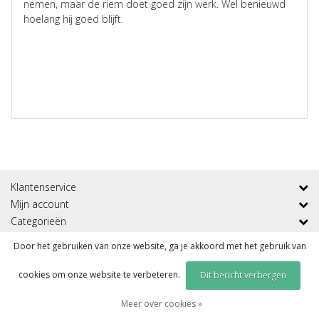
nemen, maar de riem doet goed zijn werk. Wel benieuwd
hoelang hij goed blijft.
Klantenservice
Mijn account
Categorieën
Contactgegevens
Door het gebruiken van onze website, ga je akkoord met het gebruik van
cookies om onze website te verbeteren.
Dit bericht verbergen
© Copyright 2026 - Sportmeddirect | Realisatie
InStijl Media
|
RSS Feed
Meer over cookies »