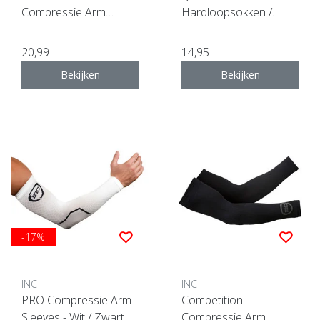
Compressie Arm
Hardloopsokken /
Sleeves - Wit
Sportsokken - wit
20,99
14,95
Bekijken
Bekijken
-17%
INC
INC
PRO Compressie Arm
Competition
Sleeves - Wit / Zwart
Compressie Arm