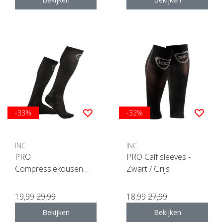
-33%
-32%
INC
INC
PRO
PRO Calf sleeves -
Compressiekousen
Zwart / Grijs
zwart / grijs
19,99
29,99
18,99
27,99
Bekijken
Bekijken