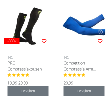
-33%
INC
INC
PRO
Competition
Compressiekousen
Compressie Arm
zwart / groen
Sleeves - Blauw
19,99
29,99
20,99
Bekijken
Bekijken