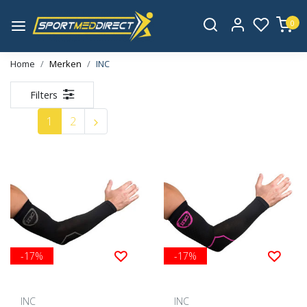
0
Home
Merken
INC
Filters
1
2
-17%
-17%
INC
INC