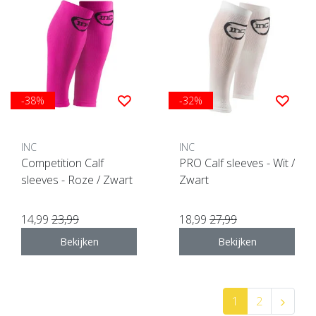
-38%
-32%
INC
INC
Competition Calf
PRO Calf sleeves - Wit /
sleeves - Roze / Zwart
Zwart
14,99
23,99
18,99
27,99
Bekijken
Bekijken
1
2