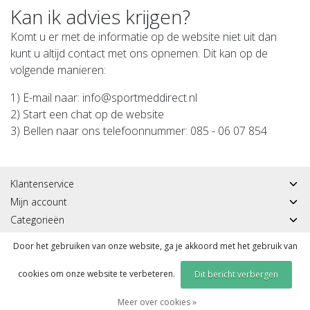
Kan ik advies krijgen?
Komt u er met de informatie op de website niet uit dan
kunt u altijd contact met ons opnemen. Dit kan op de
volgende manieren:
1) E-mail naar:
info@sportmeddirect.nl
2) Start een chat op de website
3) Bellen naar ons telefoonnummer: 085 - 06 07 854
Klantenservice
Mijn account
Categorieën
Contactgegevens
Door het gebruiken van onze website, ga je akkoord met het gebruik van
cookies om onze website te verbeteren.
Dit bericht verbergen
© Copyright 2026 - Sportmeddirect | Realisatie
InStijl Media
|
RSS Feed
Meer over cookies »