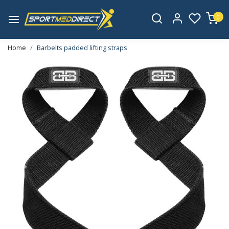
0
Home
Barbelts padded lifting straps
Vorige
Volge