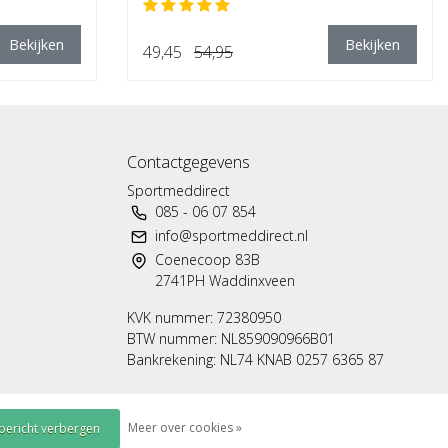
Bekijken
Bekijken
49,45
54,95
Contactgegevens
Sportmeddirect
085 - 06 07 854
info@sportmeddirect.nl
Coenecoop 83B
2741PH Waddinxveen
KVK nummer: 72380950
BTW nummer: NL859090966B01
Bankrekening: NL74 KNAB 0257 6365 87
Meer over cookies »
 bericht verbergen