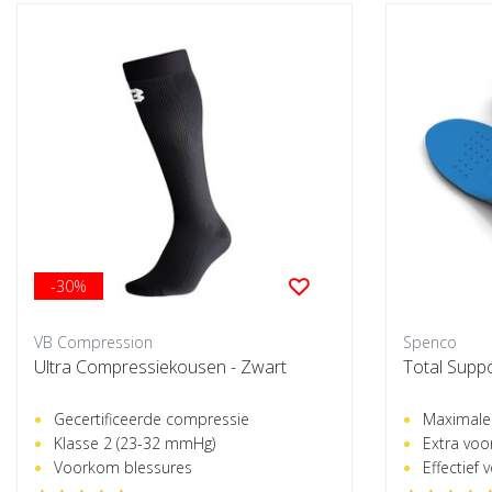
-30%
VB Compression
Spenco
Ultra Compressiekousen - Zwart
Total Supp
Gecertificeerde compressie
Maximale
Klasse 2 (23-32 mmHg)
Extra vo
Voorkom blessures
Effectief