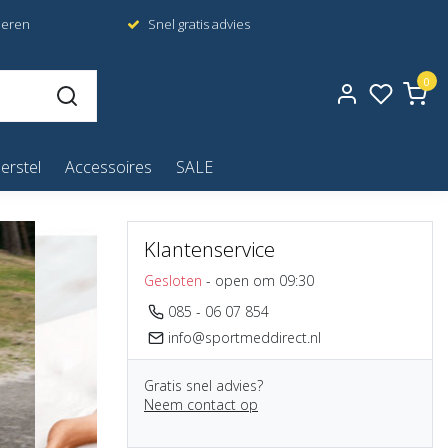
neren
Snel gratis advies
0
erstel
Accessoires
SALE
Klantenservice
Gesloten
- open om 09:30
085 - 06 07 854
info@sportmeddirect.nl
Gratis snel advies?
Neem contact op