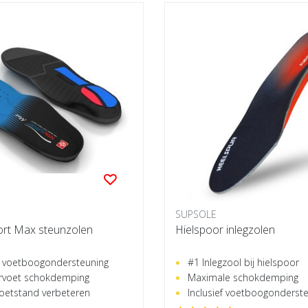
SUPSOLE
ort Max steunzolen
Hielspoor inlegzolen
 voetboogondersteuning
#1 Inlegzool bij hielspoor
orvoet schokdemping
Maximale schokdemping
 voetstand verbeteren
Inclusief voetboogonderst