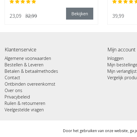
Bekijken
23,09
32,99
39,99
Klantenservice
Mijn account
Algemene voorwaarden
Inloggen
Bestellen & Leveren
Mijn bestelling
Betalen & betaalmethodes
Mijn verlanglijst
Contact
Vergelijk prod
Ontbinden overeenkomst
Over ons
Privacybeleid
Ruilen & retourneren
Veelgestelde vragen
© Copyright 2026 - Sportmeddirect | Realisatie
InStijl Media
Door het gebruiken van onze website, ga 
|
RSS Feed