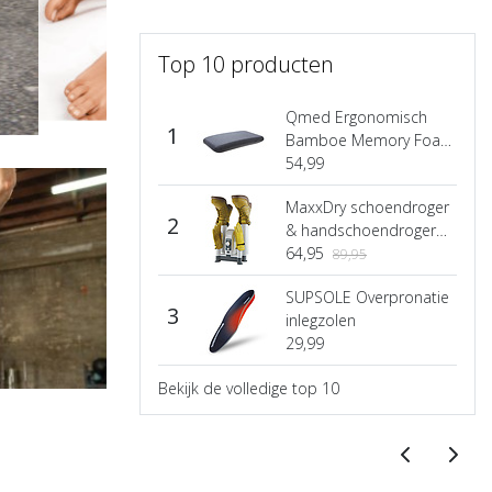
Top 10 producten
Qmed Ergonomisch
1
Bamboe Memory Foam
hoofdkussen
54,99
MaxxDry schoendroger
2
& handschoendroger
Heavy-Duty
64,95
89,95
SUPSOLE Overpronatie
3
inlegzolen
29,99
Bekijk de volledige top 10