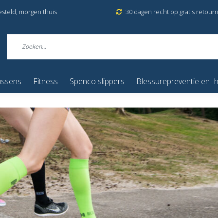
esteld, morgen thuis
30 dagen recht op gratis retour
ussens
Fitness
Spenco slippers
Blessurepreventie en -h