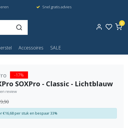
neren
Snel gratis advies
0
erstel
Accessoires
SALE
ro
-17%
Pro SOXPro - Classic - Lichtblauw
igen review
9,90
r €16,68 per stuk en bespaar 33%