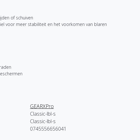
ijden of schuiven
l voor meer stabiliteit en het voorkomen van blaren
graden
 beschermen
GEARXPro
Classic-lbl-s
Classic-lbl-s
0745556656041