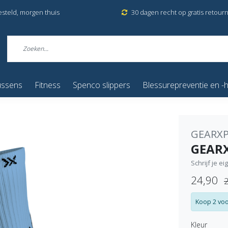
esteld, morgen thuis
30 dagen recht op gratis retour
ussens
Fitness
Spenco slippers
Blessurepreventie en -h
GEARXP
GEARX
Schrijf je e
24,90
2
Koop 2 voo
Kleur