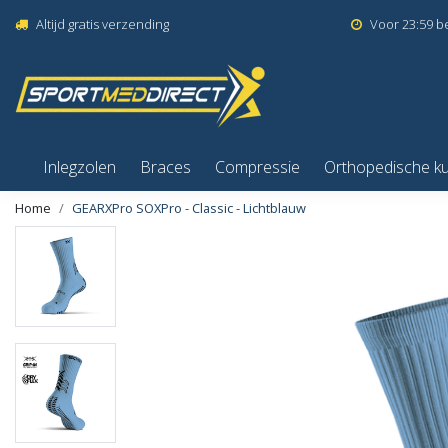
Altijd gratis verzending
Voor 23:59 b
Inlegzolen
Braces
Compressie
Orthopedische k
Home
GEARXPro SOXPro - Classic - Lichtblauw