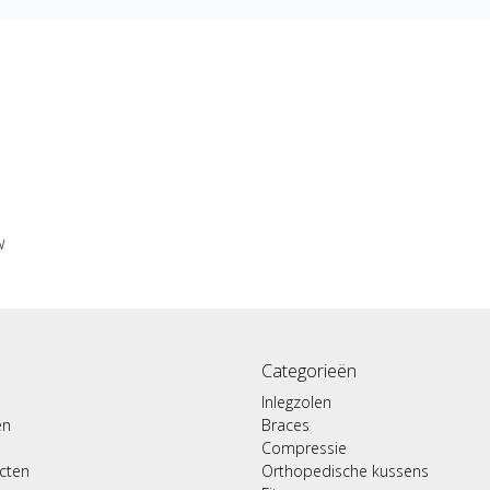
w
Categorieën
Inlegzolen
en
Braces
Compressie
ucten
Orthopedische kussens