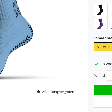
Schoenma
S - 35-40
Op voo
Aantal
Afbeelding vergroten