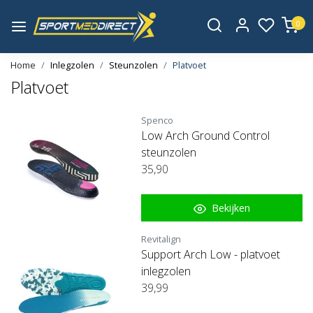
0
Home
Inlegzolen
Steunzolen
Platvoet
Platvoet
Spenco
Low Arch Ground Control
steunzolen
35,90
Bekijken
Revitalign
Support Arch Low - platvoet
inlegzolen
39,99