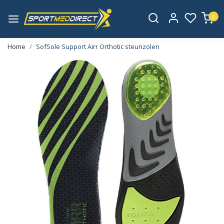
0
Home
SofSole Support Airr Orthotic steunzolen
Vorige
Volge