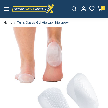
0
Home
Tuli's Classic Gel Hielcup - hielspoor
Vorige
Volge