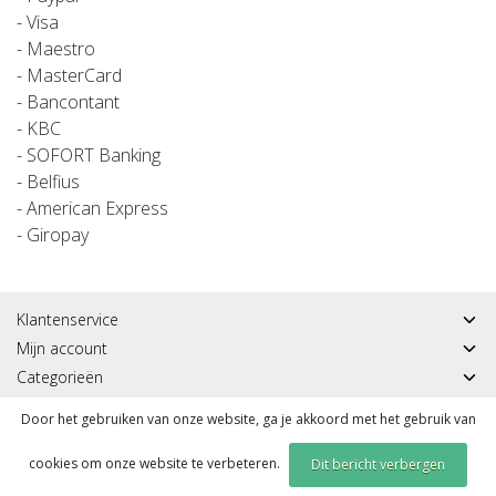
- Visa
- Maestro
- MasterCard
- Bancontant
- KBC
- SOFORT Banking
- Belfius
- American Express
- Giropay
Klantenservice
Mijn account
Categorieën
Contactgegevens
Door het gebruiken van onze website, ga je akkoord met het gebruik van
cookies om onze website te verbeteren.
Dit bericht verbergen
© Copyright 2026 - Sportmeddirect | Realisatie
InStijl Media
|
RSS Feed