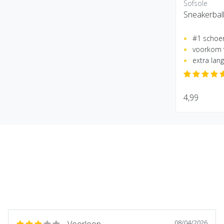
Sofsole
Sneakerbal
#1 schoen
voorkom v
extra lang
4,99
08/04/2026
Voorloop