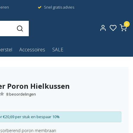
neren
Snel gratis advies
0
erstel
Accessoires
SALE
er Poron Hielkussen
8 beoordelingen
r €20,69 per stuk en bespaar 10%
bsorberend poron membraan