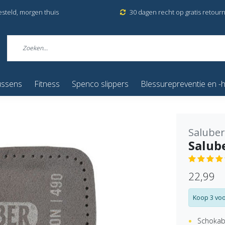
esteld, morgen thuis
30 dagen recht op gratis retour
ussens
Fitness
Spenco slippers
Blessurepreventie en -h
Saluber
Salub
22,99
Koop 3 voo
Schoka