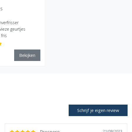
ls
verfrisser
ieze geurtjes
 fris
Bekijken
Schrijf je eigen review
21/08/2023
Prospero