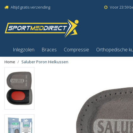
Altijd gratis verzending
Voor 23:59 b
Inlegzolen
Braces
Compressie
Orthopedische k
Home
Saluber Poron Hielkussen