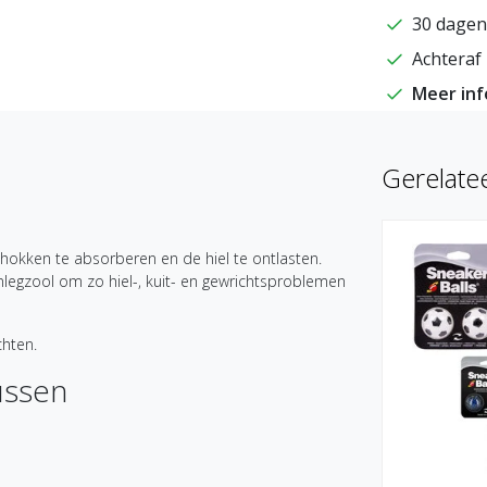
30 dagen
Achteraf 
Meer in
Gerelate
okken te absorberen en de hiel te ontlasten.
legzool om zo hiel-, kuit- en gewrichtsproblemen
chten.
ussen