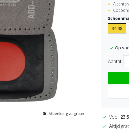
Alcantar
Cocoonin
Schoenma
34-38
Op voo
Aantal
Afbeelding vergroten
Voor
23:
Altijd
grat