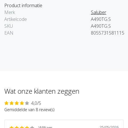
Product informatie
Merk
Saluber
Artikelcode
A490TG.S
SKU
A490TG.S
EAN
8055731581115
Wat onze klanten zeggen
4,0/5
Gemiddelde van 8 review(s)
25/05/2026
William