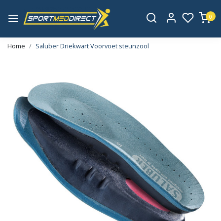
0
Home
Saluber Driekwart Voorvoet steunzool
Vorige
Volge