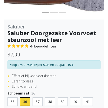
Saluber
Saluber Doorgezakte Voorvoet
steunzool met leer
64 beoordelingen
37,99
Koop 3 voor €34,19 per stuk en bespaar 10%
Effectief bij voorvoetklachten
Leren toplaag
Schokdempend
Schoenmaat:
36
35
36
37
38
39
40
41