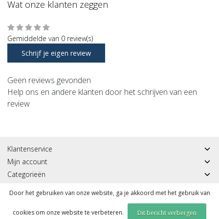
Wat onze klanten zeggen
Gemiddelde van 0 review(s)
Schrijf je eigen review
Geen reviews gevonden
Help ons en andere klanten door het schrijven van een
review
Klantenservice
Mijn account
Categorieën
Contactgegevens
Door het gebruiken van onze website, ga je akkoord met het gebruik van
cookies om onze website te verbeteren.
Dit bericht verbergen
© Copyright 2026 - Sportmeddirect | Realisatie
InStijl Media