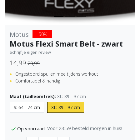
Motus
-50%
Motus Flexi Smart Belt - zwart
Schrijf je eigen review
14,99
29,99
Ongestoord spullen mee tijdens workout
Comfortabel & handig
Maat (tailleomtrek):
XL: 89 - 97 cm
S: 64 - 74 cm
XL: 89 - 97 cm
Voor 23:59 besteld morgen in huis!
Op voorraad