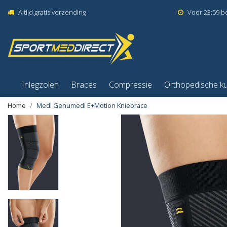
Altijd gratis verzending
Voor 23:59 b
Inlegzolen
Braces
Compressie
Orthopedische k
Home
Medi Genumedi E+Motion Kniebrace