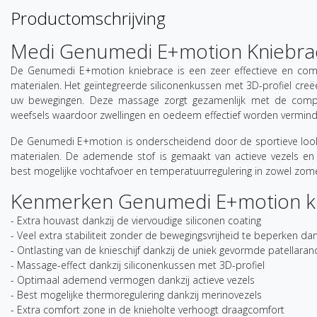
Productomschrijving
Medi Genumedi E+motion Kniebra
De Genumedi E+motion kniebrace is een zeer effectieve en com
materialen. Het geïntegreerde siliconenkussen met 3D-profiel cre
uw bewegingen. Deze massage zorgt gezamenlijk met de compr
weefsels waardoor zwellingen en oedeem effectief worden vermin
De Genumedi E+motion is onderscheidend door de sportieve look
materialen. De ademende stof is gemaakt van actieve vezels en 
best mogelijke vochtafvoer en temperatuurregulering in zowel zome
Kenmerken Genumedi E+motion k
- Extra houvast dankzij de viervoudige siliconen coating
- Veel extra stabiliteit zonder de bewegingsvrijheid te beperken dan
- Ontlasting van de knieschijf dankzij de uniek gevormde patellaran
- Massage-effect dankzij siliconenkussen met 3D-profiel
- Optimaal ademend vermogen dankzij actieve vezels
- Best mogelijke thermoregulering dankzij merinovezels
- Extra comfort zone in de knieholte verhoogt draagcomfort