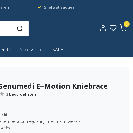
neren
Snel gratis advies
0
erstel
Accessoires
SALE
Genumedi E+Motion Kniebrace
3 beoordelingen
biliteit
e temperatuurregulering met merinovezels
-effect