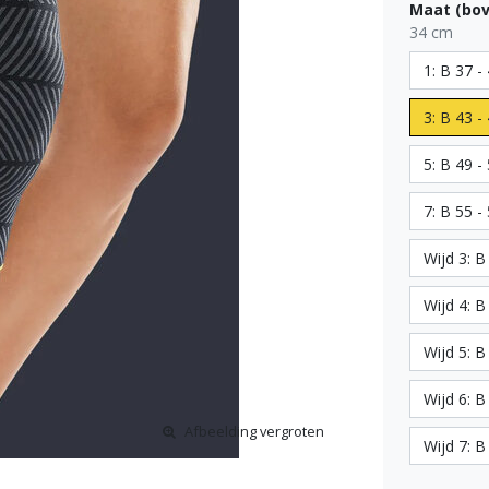
Maat (bo
34 cm
1: B 37 -
3: B 43 -
5: B 49 -
7: B 55 -
Wijd 3: B
Wijd 4: B
Wijd 5: B
Wijd 6: B
Afbeelding vergroten
Wijd 7: B