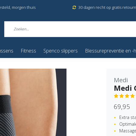
esteld, morgen thuis
30 dagen recht op gratis retour
ussens
Fitness
Spenco slippers
Blessurepreventie en -h
Medi
Medi 
69,95
Extra sta
Optimal
Massage