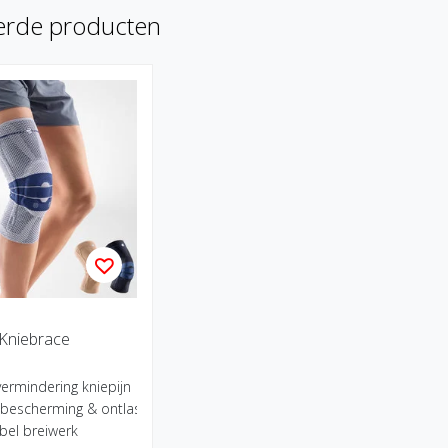
erde producten
Kniebrace
vermindering kniepijn
f bescherming & ontlasting
bel breiwerk