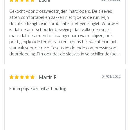
Eddie
Gekocht voor crosswedstrijden (hardlopen). De sleeves
zitten comfortabel en zakken niet tijdens de run. Mijn
dochter draagt ze in combinatie met een singlet. Voordeel
is dat de arm-schouder beweging dan volkomen vrij is
maar dat de armen toch aangenaam warm blijven, ook
prettig bij koude temperaturen tijdens het wachten in het
startvak voor de race. Tevens voldoende compressie voor
doorbloeding. Fijn ook dat de sleeves in verschillende (ook
kleinere( maten en kleuren beschikbaar zijn. Prima
aankoop, goede prijskwaliteitsverhouding.
04/01/2022
Martin R.
Prima prijs-kwaliteitverhouding