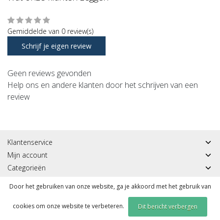
Gemiddelde van 0 review(s)
Schrijf je eigen review
Geen reviews gevonden
Help ons en andere klanten door het schrijven van een
review
Klantenservice
Mijn account
Categorieën
Contactgegevens
Door het gebruiken van onze website, ga je akkoord met het gebruik van
cookies om onze website te verbeteren.
Dit bericht verbergen
© Copyright 2026 - Sportmeddirect | Realisatie
InStijl Media
|
RSS Feed