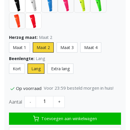
Herzog maat:
Maat 2
Maat 1
Maat 2
Maat 3
Maat 4
Beenlengte:
Lang
Kort
Lang
Extra lang
Voor 23:59 besteld morgen in huis!
Op voorraad
Aantal
-
+
Toevoegen aan winkelwagen