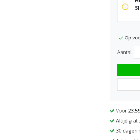
H
S
Op voo
Aantal
Voor
23:5
Altijd
grati
30 dagen
r