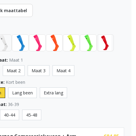
jk maattabel
aat:
Maat 1
Maat 2
Maat 3
Maat 4
e:
Kort been
n
Lang been
Extra lang
at:
36-39
40-44
45-48