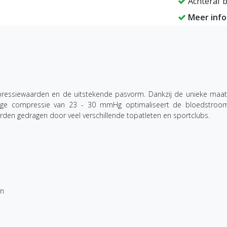
Achteraf b
Meer inf
essiewaarden en de uitstekende pasvorm. Dankzij de unieke maatvo
ge compressie van 23 - 30 mmHg optimaliseert de bloedstroom e
rden gedragen door veel verschillende topatleten en sportclubs.
en