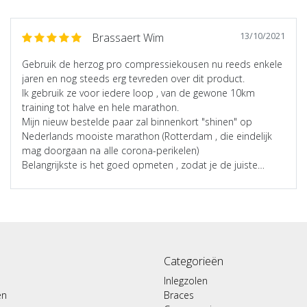
13/10/2021
Brassaert Wim
Gebruik de herzog pro compressiekousen nu reeds enkele
jaren en nog steeds erg tevreden over dit product.
Ik gebruik ze voor iedere loop , van de gewone 10km
training tot halve en hele marathon.
Mijn nieuw bestelde paar zal binnenkort "shinen" op
Nederlands mooiste marathon (Rotterdam , die eindelijk
mag doorgaan na alle corona-perikelen)
Belangrijkste is het goed opmeten , zodat je de juiste
compressiekousen hebt voor jou type onderbeen. Eerste
keren aan en uitdoen is niet gemakkelijk maar mits wat
oefenen lukt dit ook vlotjes
Categorieën
Inlegzolen
en
Braces