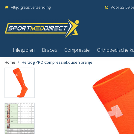
Altijd gratis verzending
Voor 23:59 b
Inlegzolen
Braces
Compressie
Orthopedische k
Home
Herzog PRO Compressiekousen oranje