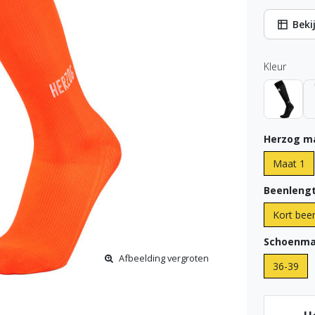
Beki
Kleur
Herzog m
Maat 1
Beenlengt
Kort bee
Schoenma
Afbeelding vergroten
36-39