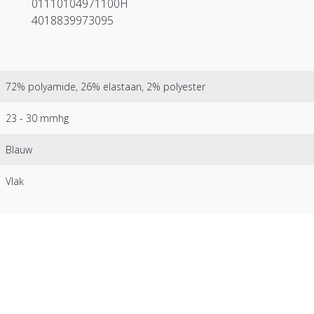
01110104971100H
4018839973095
72% polyamide, 26% elastaan, 2% polyester
23 - 30 mmhg
Blauw
Vlak