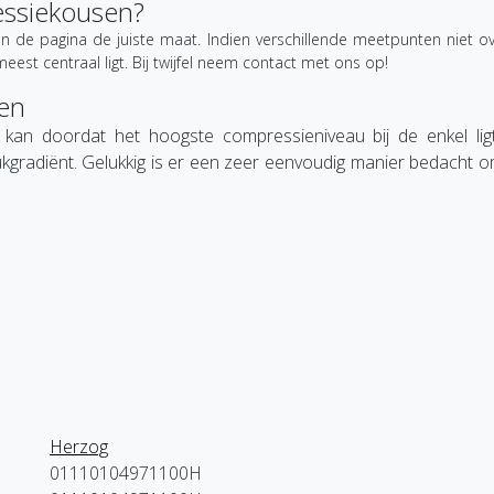
essiekousen?
n de pagina de juiste maat. Indien verschillende meetpunten niet
est centraal ligt. Bij twijfel neem contact met ons op!
sen
an doordat het hoogste compressieniveau bij de enkel ligt
gradiënt. Gelukkig is er een zeer eenvoudig manier bedacht om
Herzog
01110104971100H