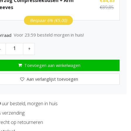
erzog Compressiekousen + Arm
€84,85
leeves
€89,85
Bespaar 6% (€5,00)
Voor 23:59 besteld morgen in huis!
rraad
-
+
Toevoegen aan winkelwagen
Aan verlanglijst toevoegen
9
uur besteld, morgen in huis
s verzending
echt op retourneren