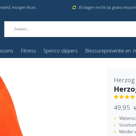
esteld, morgen thuis
30 dagen recht op gratis retour
ussens
Fitness
Spenco slippers
Blessurepreventie en -h
Herzog
Herzo
49,95
5
Wetensc
Voorkom 
Minder 