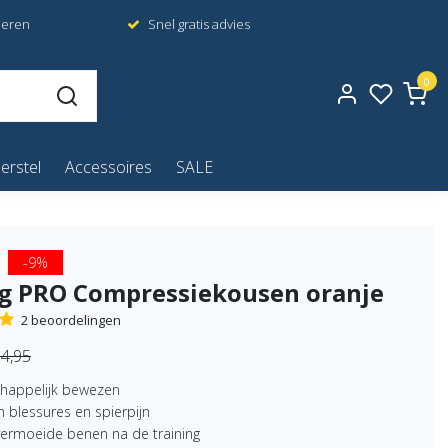
neren
Snel gratis advies
0
erstel
Accessoires
SALE
-9%
g PRO Compressiekousen oranje
2 beoordelingen
4,95
happelijk bewezen
blessures en spierpijn
vermoeide benen na de training