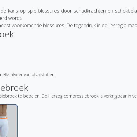
 de kans op spierblessures door schudkrachten en schokbel
erd wordt.
 meest voorkomende blessures. De tegendruk in de liesregio maak
roek
elle afvoer van afvalstoffen.
iebroek
broek te bepalen. De Herzog compressiebroek is verkrijgbaar in ver