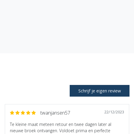
Schrijf je eigen review
22/12/2023
twanjansen57
Te kleine maat meteen retour en twee dagen later al
nieuwe broek ontvangen. Voldoet prima en perfecte