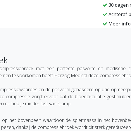
30 dagen
r
Achteraf b
Meer inf
ek
pressiebroek met een perfecte pasvorm en medische compr
men te voorkomen heeft Herzog Medical deze compressiebroe
compressiewaardes en de pasvorm gebaseerd op drie opmeetp
ompressie zorgt ervoor dat de bloedcirculatie gestimuleerd
n en heb je minder last van kramp.
 het bovenbeen waardoor de spiermassa in het bovenbeen co
 pezen, dankzij de compressiebroek wordt dit sterk gereducee