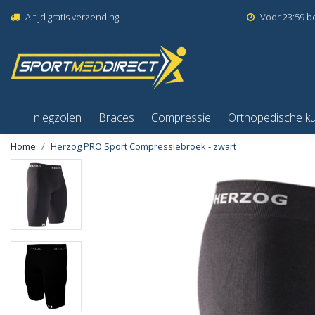
Altijd gratis verzending
Voor 23:59 b
Inlegzolen
Braces
Compressie
Orthopedische k
Home
Herzog PRO Sport Compressiebroek - zwart