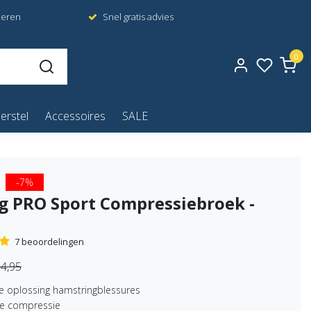
neren
Snel gratis advies
0
erstel
Accessoires
SALE
-7%
g PRO Sport Compressiebroek -
7 beoordelingen
4,95
ve oplossing hamstringblessures
e compressie