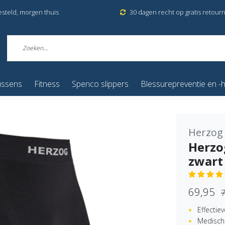
esteld, morgen thuis
30 dagen recht op gratis retour
ussens
Fitness
Spenco slippers
Blessurepreventie en -h
Herzog
Herzo
zwart
69,95
7
Effectie
Medisch