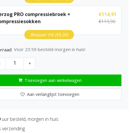
erzog PRO compressiebroek +
€114,91
ompressiesokken
€119,90
Bespaar 5% (€5,00)
Voor 23:59 besteld morgen in huis!
rraad
-
+
Toevoegen aan winkelwagen
Aan verlanglijst toevoegen
9
uur besteld, morgen in huis
s verzending