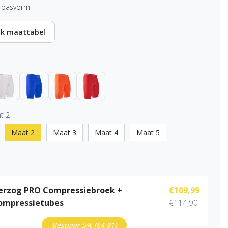
e pasvorm
jk maattabel
t 2
Maat 2
Maat 3
Maat 4
Maat 5
erzog PRO Compressiebroek +
€109,99
ompressietubes
€114,90
Bespaar 5% (€4,91)