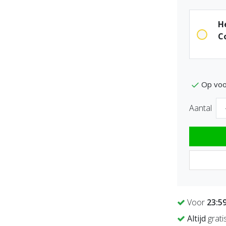
H
C
Op voo
Aantal
Voor
23:5
Altijd
grati