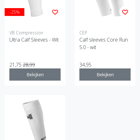
-25%
VB Compression
CEP
Ultra Calf Sleeves - Wit
Calf sleeves Core Run
5.0 - wit
21,75
28,99
34,95
Bekijken
Bekijken