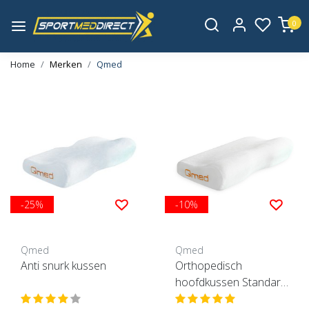
0
Home
Merken
Qmed
-25%
-10%
Qmed
Qmed
Anti snurk kussen
Orthopedisch
hoofdkussen Standard
Plus