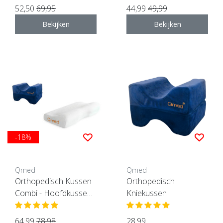
52,50
69,95
44,99
49,99
Bekijken
Bekijken
-18%
Qmed
Qmed
Orthopedisch Kussen
Orthopedisch
Combi - Hoofdkussen
Kniekussen
+ Kniekussen
64,99
78,98
28,99