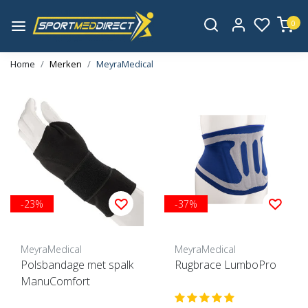
0
Home
Merken
MeyraMedical
-23%
-37%
MeyraMedical
MeyraMedical
Polsbandage met spalk
Rugbrace LumboPro
ManuComfort