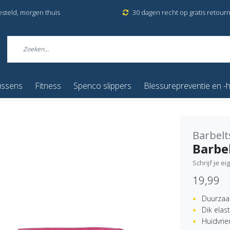
esteld, morgen thuis
30 dagen recht op gratis retour
ussens
Fitness
Spenco slippers
Blessurepreventie en -h
Barbelt
Barbel
Schrijf je e
19,99
Duurzaa
Dik elas
Huidvrie