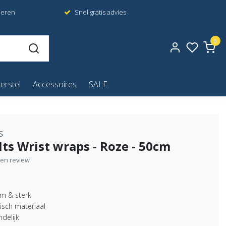
neren
Snel gratis advies
0
erstel
Accessoires
SALE
s
ts Wrist wraps - Roze - 50cm
igen review
m & sterk
tisch materiaal
ndelijk