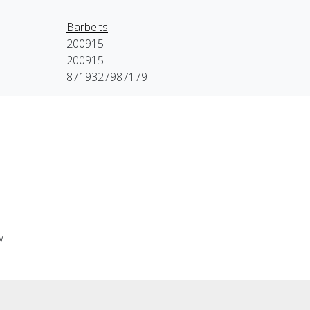
Barbelts
200915
200915
8719327987179
w