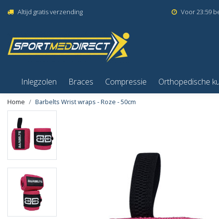
Altijd gratis verzending
Voor 23:59 b
Inlegzolen
Braces
Compressie
Orthopedische k
Home
Barbelts Wrist wraps - Roze - 50cm