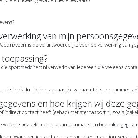
 wij die en hoelang worden deze bewaard?
gevens?
e verwerking van mijn persoonsgege
ddinxveen, is de verantwoordelijke voor de verwerking van gege
n toepassing?
 die sportmeddirect.nl verwerkt van iedereen die weleens contac
 jou als individu. Denk maar aan jouw naam, telefoonnummer, ad
gegevens en hoe krijgen wij deze g
 indirect contact heeft (gehad) met sternasport.nl, zoals (zake
ze website bezoekt, een account aanmaakt en bepaalde gegevens 
ren. Wanneer iemand een cadeau direct naar jou verstuurt