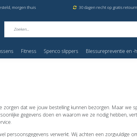
esteld, morgen thuis
30 dagen recht op gratis retour
ussens
Fitness
Spenco slippers
Blessurepreventie en -h
 te zorgen dat we jouw bestelling kunnen bezorgen. Maar we sp
rsoonlijke gegevens doen en waarom we ze nodig hebben, vertell
rvice.
wel persoonsgegevens verwerkt. Wij achten een zorgvuldige o