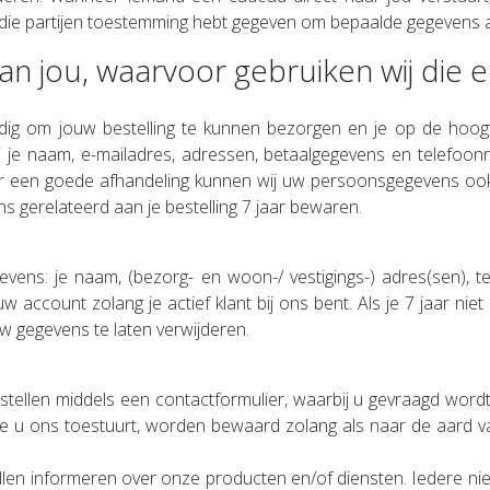
ij die partijen toestemming hebt gegeven om bepaalde gegevens 
van jou, waarvoor gebruiken wij di
nodig om jouw bestelling te kunnen bezorgen en je op de hoog
j je naam, e-mailadres, adressen, betaalgegevens en telefo
voor een goede afhandeling kunnen wij uw persoonsgegevens ook
s gerelateerd aan je bestelling 7 jaar bewaren.
ens: je naam, (bezorg- en woon-/ vestigings-) adres(sen), t
account zolang je actief klant bij ons bent. Als je 7 jaar niet 
 gegevens te laten verwijderen.
stellen middels een contactformulier, waarbij u gevraagd word
die u ons toestuurt, worden bewaard zolang als naar de aard v
llen informeren over onze producten en/of diensten. Iedere nie