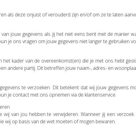
n als deze onjuist of verouderd zijn en/of om ze te laten aanvul
g van jouw gegevens als jij het niet eens bent met de manier 
o kun je ons vragen om jouw gegevens niet langer te gebruiken 
 in het kader van de overeenkomst(en) die je met ons hebt gesl
en andere partij. Dit betreffen jouw naam-, adres- en woonpla
 gegevens te verzoeken. Dit betekent dat wij jouw gegevens m
, kun je contact met ons opnemen via de klantenservice.
deren
e wij van jou hebben te verwijderen. Wanneer jij een verzoek 
 die wij op basis van de wet moeten of mogen bewaren.