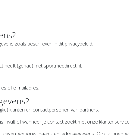
vens?
vens zoals beschreven in dit privacybeleid.
t heeft (gehad) met sportmeddirect.nl.
res of e-mailadres.
egevens?
lijke) klanten en contactpersonen van partners.
invult of wanneer je contact zoekt met onze klantenservice.
, krijgen we jouw naam- en adresgegevens. Ook kunnen wij