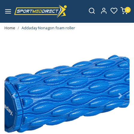
0
Home
Addaday Nonagon foam roller
Vorige
Volge