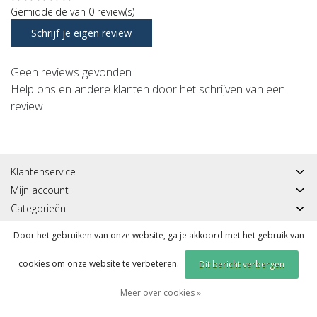
Gemiddelde van 0 review(s)
Schrijf je eigen review
Geen reviews gevonden
Help ons en andere klanten door het schrijven van een
review
Klantenservice
Mijn account
Categorieën
Contactgegevens
Door het gebruiken van onze website, ga je akkoord met het gebruik van
cookies om onze website te verbeteren.
Dit bericht verbergen
© Copyright 2026 - Sportmeddirect | Realisatie
InStijl Media
|
RSS Feed
Meer over cookies »